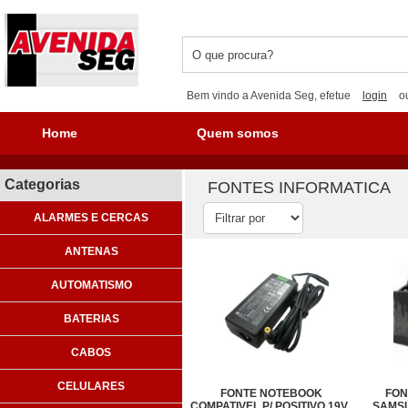
Bem vindo a Avenida Seg, efetue
login
o
Home
Quem somos
Categorias
FONTES INFORMATICA
ALARMES E CERCAS
ANTENAS
AUTOMATISMO
BATERIAS
CABOS
CELULARES
FONTE NOTEBOOK
FON
COMPATIVEL P/ POSITIVO 19V
SAMSU