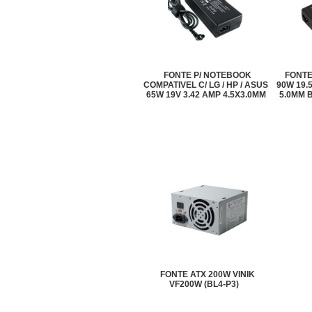
FONTE P/ NOTEBOOK
FONTE
COMPATIVEL C/ LG / HP / ASUS
90W 19.
65W 19V 3.42 AMP 4.5X3.0MM
5.0MM B
KP-539A (V3-P5)
FONTE ATX 200W VINIK
VF200W (BL4-P3)