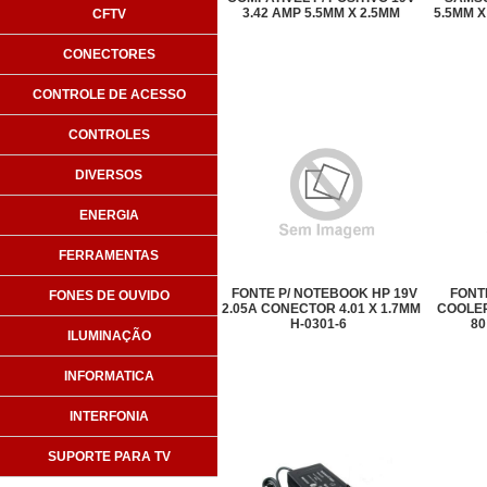
3.42 AMP 5.5MM X 2.5MM
5.5MM X
CFTV
BIVOLT KP-523
CONECTORES
CONTROLE DE ACESSO
CONTROLES
DIVERSOS
ENERGIA
FERRAMENTAS
FONTE P/ NOTEBOOK HP 19V
FONT
FONES DE OUVIDO
2.05A CONECTOR 4.01 X 1.7MM
COOLER
H-0301-6
80
ILUMINAÇÃO
INFORMATICA
INTERFONIA
SUPORTE PARA TV