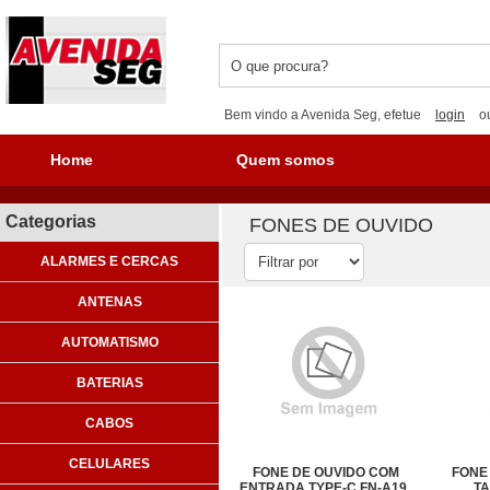
Bem vindo a Avenida Seg, efetue
login
o
Home
Quem somos
Categorias
FONES DE OUVIDO
ALARMES E CERCAS
ANTENAS
AUTOMATISMO
BATERIAS
CABOS
CELULARES
FONE DE OUVIDO COM
FONE 
ENTRADA TYPE-C FN-A19
TA