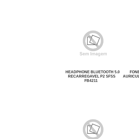
HEADPHONE BLUETOOTH 5.0
FONE
RECARREGAVEL P2 SFSS
AURICUL
FB4211