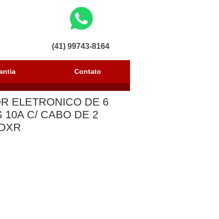
(41) 99743-8164
vendas@avenidaseg.com.br
antia
Contato
R ELETRONICO DE 6
10A C/ CABO DE 2
DXR