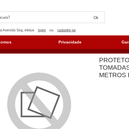
a Avenida Seg, efetue
login
ou
cadastre-se
somos
Privacidade
Gar
PROTETO
TOMADAS 
METROS 